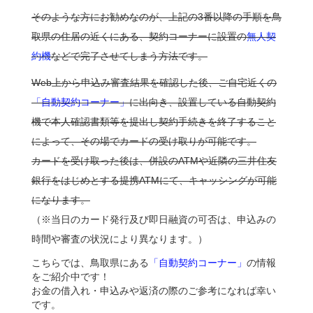
そのような方にお勧めなのが、上記の3番以降の手順を鳥
取県の住居の近くにある、契約コーナーに設置の
無人契
約機
などで完了させてしまう方法です。
Web上から申込み審査結果を確認した後、ご自宅近くの
「自動契約コーナー」
に出向き、設置している自動契約
機で本人確認書類等を提出し契約手続きを終了すること
によって、その場でカードの受け取りが可能です。
カードを受け取った後は、併設のATMや近隣の三井住友
銀行をはじめとする提携ATMにて、キャッシングが可能
になります。
（※当日のカード発行及び即日融資の可否は、申込みの
時間や審査の状況により異なります。）
こちらでは、鳥取県にある
「自動契約コーナー」
の情報
をご紹介中です！
お金の借入れ・申込みや返済の際のご参考になれば幸い
です。