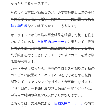
かったりするケースです。
そのような方にお勧めなのが、必要書類提出以降の手順
を大分県の自宅から近い、契約コーナーに設置してある
無人契約機
などで終了させてしまう方法です。
オンライン上から申込み審査結果を確認した後、お住ま
いの近くにある
「自動契約コーナー」
に出向いて、設置
してある無人契約機で本人確認書類等を提出、そして契
約手続きを行うことによって、その場でカードを受け取
る事が出来ます。
カードを受け取ったら、併設のプロミスATMやご近所の
コンビニに設置のイーネットATMをはじめとする提携
ATMにて、キャッシングを行うことが可能になります。
（※当日のカード発行及び即日融資が可能かどうかは、
申込みの時間や審査の状況により異なります。）
こちらでは、大分県にある
「自動契約コーナー」
の情報