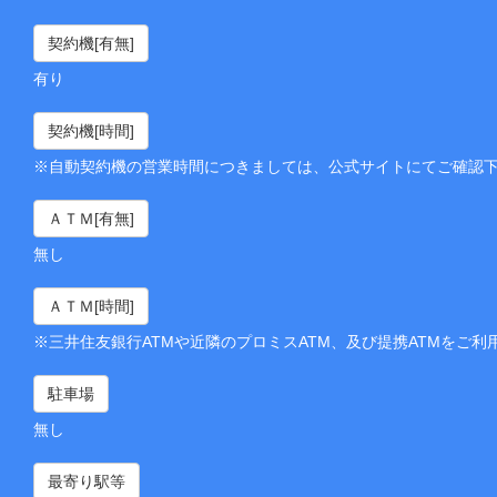
契約機[有無]
有り
契約機[時間]
※自動契約機の営業時間につきましては、公式サイトにてご確認
ＡＴＭ[有無]
無し
ＡＴＭ[時間]
※三井住友銀行ATMや近隣のプロミスATM、及び提携ATMをご利
駐車場
無し
最寄り駅等