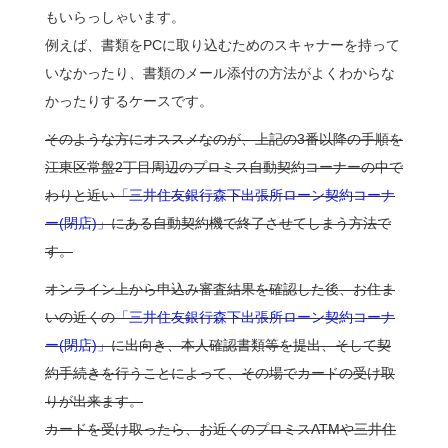
もいらっしゃいます。
例えば、書類をPCに取り込むためのスキャナーを持って
いなかったり、書類のメール添付の方法がよくわからな
かったりするケースです。
そのような方にオススメなのが、上記の3番以降の手順を
江東区常盤2丁目周辺のプロミス自動契約コーナーの中で
わりと近い
「三井住友銀行森下出張所ローン契約コーナ
ー(閉店)」
にある自動契約機で終了させてしまう方法で
す。
オンライン上から申込み審査結果を確認した後、お住ま
いの近くの
「三井住友銀行森下出張所ローン契約コーナ
ー(閉店)」
に出向き、本人確認書類等を提出、そして契
約手続きを行うことによって、その場でカードの受け取
りが出来ます。
カードを受け取ったら、お近くのプロミスATMや三井住