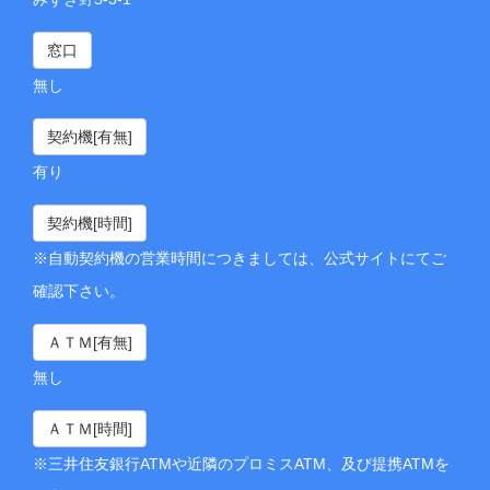
窓口
無し
契約機[有無]
有り
契約機[時間]
※自動契約機の営業時間につきましては、公式サイトにてご
確認下さい。
ＡＴＭ[有無]
無し
ＡＴＭ[時間]
※三井住友銀行ATMや近隣のプロミスATM、及び提携ATMを