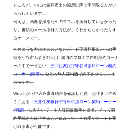
ところが、中には書類提出の箇所以降で手間取る方がい
らっしゃいます。
例えば、画像を撮るためのスマホを所有していなかった
り、書類のメール添付の方法がよくわからなかったりす
るケースです。
そのような方にオススメなのが、必要書類提出からの手
順を守谷市みずき野5丁目周辺のプロミス自動契約コーナ
ーの中で一番近い
「三井住友銀行守谷出張所ローン契約
コーナー(閉店)」
などの無人契約機で終了させてしまう
方法です。
Web上から申込み審査結果を確認した後、お住まいの近
くにある
「三井住友銀行守谷出張所ローン契約コーナー
(閉店)」
に出向いて、本人確認書類等を提出、そして契
約手続きを終了することによって、その場でカードを受
け取る事が可能です。