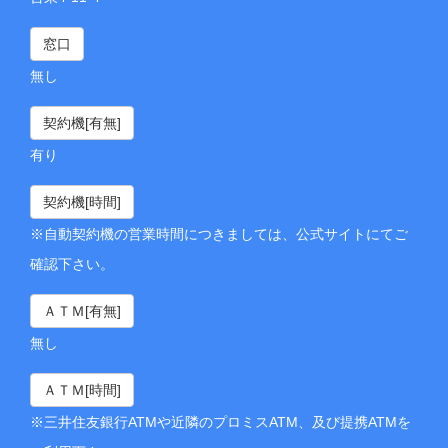
窓口
無し
契約機[有無]
有り
契約機[時間]
※自動契約機の営業時間につきましては、公式サイトにてご
確認下さい。
ＡＴＭ[有無]
無し
ＡＴＭ[時間]
※三井住友銀行ATMや近隣のプロミスATM、及び提携ATMを