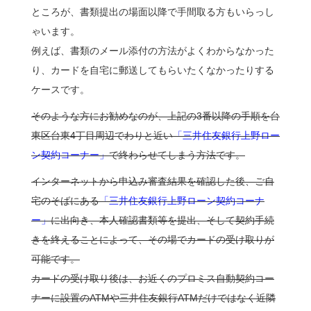
ところが、書類提出の場面以降で手間取る方もいらっし
ゃいます。
例えば、書類のメール添付の方法がよくわからなかった
り、カードを自宅に郵送してもらいたくなかったりする
ケースです。
そのような方にお勧めなのが、上記の3番以降の手順を台
東区台東4丁目周辺でわりと近い
「三井住友銀行上野ロー
ン契約コーナー」
で終わらせてしまう方法です。
インターネットから申込み審査結果を確認した後、ご自
宅のそばにある
「三井住友銀行上野ローン契約コーナ
ー」
に出向き、本人確認書類等を提出、そして契約手続
きを終えることによって、その場でカードの受け取りが
可能です。
カードの受け取り後は、お近くのプロミス自動契約コー
ナーに設置のATMや三井住友銀行ATMだけではなく近隣