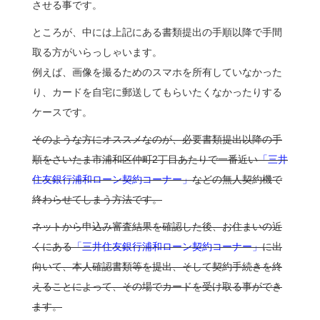
させる事です。
ところが、中には上記にある書類提出の手順以降で手間
取る方がいらっしゃいます。
例えば、画像を撮るためのスマホを所有していなかった
り、カードを自宅に郵送してもらいたくなかったりする
ケースです。
そのような方にオススメなのが、必要書類提出以降の手
順をさいたま市浦和区仲町2丁目あたりで一番近い
「三井
住友銀行浦和ローン契約コーナー」
などの無人契約機で
終わらせてしまう方法です。
ネットから申込み審査結果を確認した後、お住まいの近
くにある
「三井住友銀行浦和ローン契約コーナー」
に出
向いて、本人確認書類等を提出、そして契約手続きを終
えることによって、その場でカードを受け取る事ができ
ます。