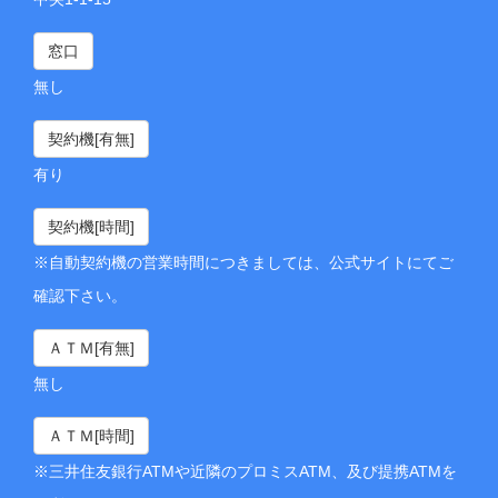
窓口
無し
契約機[有無]
有り
契約機[時間]
※自動契約機の営業時間につきましては、公式サイトにてご
確認下さい。
ＡＴＭ[有無]
無し
ＡＴＭ[時間]
※三井住友銀行ATMや近隣のプロミスATM、及び提携ATMを