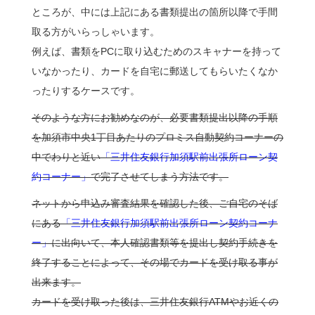
ところが、中には上記にある書類提出の箇所以降で手間
取る方がいらっしゃいます。
例えば、書類をPCに取り込むためのスキャナーを持って
いなかったり、カードを自宅に郵送してもらいたくなか
ったりするケースです。
そのような方にお勧めなのが、必要書類提出以降の手順
を加須市中央1丁目あたりのプロミス自動契約コーナーの
中でわりと近い
「三井住友銀行加須駅前出張所ローン契
約コーナー」
で完了させてしまう方法です。
ネットから申込み審査結果を確認した後、ご自宅のそば
にある
「三井住友銀行加須駅前出張所ローン契約コーナ
ー」
に出向いて、本人確認書類等を提出し契約手続きを
終了することによって、その場でカードを受け取る事が
出来ます。
カードを受け取った後は、三井住友銀行ATMやお近くの