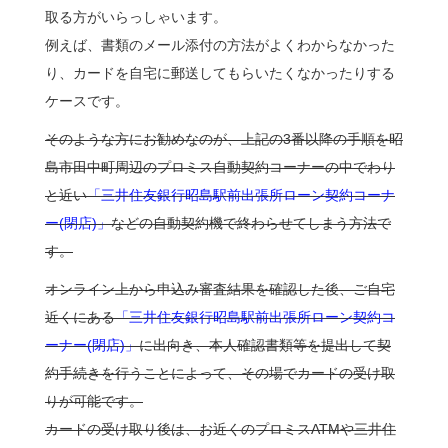
取る方がいらっしゃいます。
例えば、書類のメール添付の方法がよくわからなかった
り、カードを自宅に郵送してもらいたくなかったりする
ケースです。
そのような方にお勧めなのが、上記の3番以降の手順を昭
島市田中町周辺のプロミス自動契約コーナーの中でわり
と近い
「三井住友銀行昭島駅前出張所ローン契約コーナ
ー(閉店)」
などの自動契約機で終わらせてしまう方法で
す。
オンライン上から申込み審査結果を確認した後、ご自宅
近くにある
「三井住友銀行昭島駅前出張所ローン契約コ
ーナー(閉店)」
に出向き、本人確認書類等を提出して契
約手続きを行うことによって、その場でカードの受け取
りが可能です。
カードの受け取り後は、お近くのプロミスATMや三井住