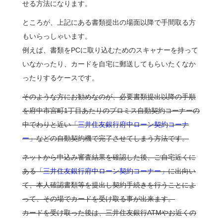
せる方法になります。
ところが、上記にある書類提出の場面以降で手間取る方
もいらっしゃいます。
例えば、書類をPCに取り込むためのスキャナーを持って
いなかったり、カードを自宅に郵送してもらいたくなか
ったりするケースです。
そのような方にお勧めなのが、必要書類提出以降の手順
を府中市宮町1丁目あたりのプロミス自動契約コーナーの
中でわりと近い
「三井住友銀行府中ローン契約コーナ
ー」
などの自動契約機で完了させてしまう方法です。
ネットから申込み審査結果を確認した後、ご自宅近くに
ある
「三井住友銀行府中ローン契約コーナー」
に出向い
て、本人確認書類等を提出し契約手続きを行うことによ
って、その場でカードを受け取る事が出来ます。
カードを受け取った後は、三井住友銀行ATMやお近くの