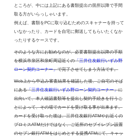
ところが、中には上記にある書類提出の箇所以降で手間
取る方がいらっしゃいます。
例えば、書類をPCに取り込むためのスキャナーを持って
いなかったり、カードを自宅に郵送してもらいたくなか
ったりするケースです。
そのような方にお勧めなのが、必要書類提出以降の手順
を横浜市泉区和泉町周辺近くの
「三井住友銀行いずみ野
ローン契約コーナー」
で完了させてしまう方法です。
Web上から申込み審査結果を確認した後、ご自宅のそば
にある
「三井住友銀行いずみ野ローン契約コーナー」
に
出向いて、本人確認書類等を提出し契約手続きを行うこ
とによって、その場でカードを受け取る事が出来ます。
カードを受け取った後は、三井住友銀行ATMやお近くの
プロミスATMだけではなく、ご近所のセブイレブン設置
のセブン銀行ATMをはじめとする提携ATMにて、キャッ