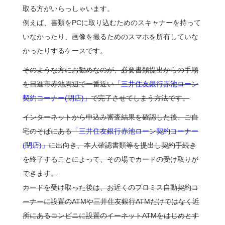
取る方がいらっしゃいます。
例えば、書類をPCに取り込むためのスキャナーを持って
いなかったり、画像を撮るためのスマホを所有していな
かったりするケースです。
そのような方にお勧めなのが、必要書類提出からの手順
を日進市赤池周辺で一番近い
「三井住友銀行赤池ローン
契約コーナー(閉店)」
で完了させてしまう方法です。
インターネットから申込み審査結果を確認した後、ご自
宅のそばにある
「三井住友銀行赤池ローン契約コーナー
(閉店)」
に出向き、本人確認書類等を提出し契約手続き
を終了することによって、その場でカードの受け取りが
できます。
カードを受け取った後は、お近くのプロミス自動契約コ
ーナーに設置のATMや三井住友銀行ATMだけではなく近
所にあるコンビニに設置のイーネットATMをはじめとす