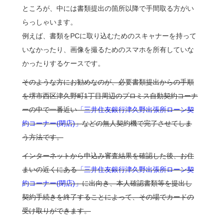
ところが、中には書類提出の箇所以降で手間取る方がい
らっしゃいます。
例えば、書類をPCに取り込むためのスキャナーを持って
いなかったり、画像を撮るためのスマホを所有していな
かったりするケースです。
そのような方にお勧めなのが、必要書類提出からの手順
を堺市西区津久野町1丁目周辺のプロミス自動契約コーナ
ーの中で一番近い
「三井住友銀行津久野出張所ローン契
約コーナー(閉店)」
などの無人契約機で完了させてしま
う方法です。
インターネットから申込み審査結果を確認した後、お住
まいの近くにある
「三井住友銀行津久野出張所ローン契
約コーナー(閉店)」
に出向き、本人確認書類等を提出し
契約手続きを終了することによって、その場でカードの
受け取りができます。