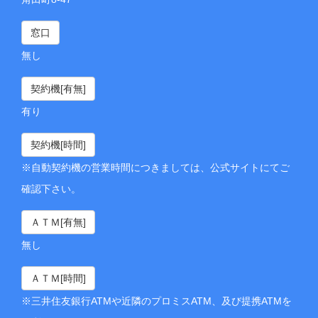
窓口
無し
契約機[有無]
有り
契約機[時間]
※自動契約機の営業時間につきましては、公式サイトにてご
確認下さい。
ＡＴＭ[有無]
無し
ＡＴＭ[時間]
※三井住友銀行ATMや近隣のプロミスATM、及び提携ATMを