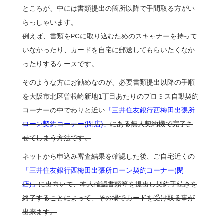
ところが、中には書類提出の箇所以降で手間取る方がい
らっしゃいます。
例えば、書類をPCに取り込むためのスキャナーを持って
いなかったり、カードを自宅に郵送してもらいたくなか
ったりするケースです。
そのような方にお勧めなのが、必要書類提出以降の手順
を大阪市北区曽根崎新地1丁目あたりのプロミス自動契約
コーナーの中でわりと近い
「三井住友銀行西梅田出張所
ローン契約コーナー(閉店)」
にある無人契約機で完了さ
せてしまう方法です。
ネットから申込み審査結果を確認した後、ご自宅近くの
「三井住友銀行西梅田出張所ローン契約コーナー(閉
店)」
に出向いて、本人確認書類等を提出し契約手続きを
終了することによって、その場でカードを受け取る事が
出来ます。