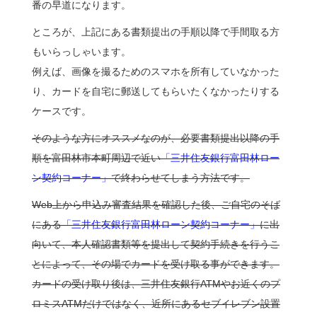
番の早道になります。
ところが、上記にある書類提出の手順以降で手間取る方
もいらっしゃいます。
例えば、画像を撮るためのスマホを所有していなかった
り、カードを自宅に郵送してもらいたくなかったりする
ケースです。
そのような方にオススメなのが、必要書類提出以降の手
順を富田林市本町周辺で近い
「三井住友銀行富田林ロー
ン契約コーナー」
で終わらせてしまう方法です。
Web上から申込み審査結果を確認した後、ご自宅のそば
にある
「三井住友銀行富田林ローン契約コーナー」
に出
向いて、本人確認書類等を提出して契約手続きを行うこ
とによって、その場でカードを受け取る事ができます。
カードの受け取り後は、三井住友銀行ATMやお近くのプ
ロミスATMだけではなく、近所にあるセブイレブン設置