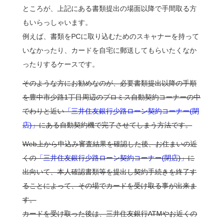
ところが、上記にある書類提出の場面以降で手間取る方
もいらっしゃいます。
例えば、書類をPCに取り込むためのスキャナーを持って
いなかったり、カードを自宅に郵送してもらいたくなか
ったりするケースです。
そのような方にお勧めなのが、必要書類提出以降の手順
を豊中市少路1丁目周辺のプロミス自動契約コーナーの中
でわりと近い
「三井住友銀行少路ローン契約コーナー(閉
店)」
にある自動契約機で完了させてしまう方法です。
Web上から申込み審査結果を確認した後、お住まいの近
くの
「三井住友銀行少路ローン契約コーナー(閉店)」
に
出向いて、本人確認書類等を提出し契約手続きを終了す
ることによって、その場でカードを受け取る事が出来ま
す。
カードを受け取った後は、三井住友銀行ATMやお近くの