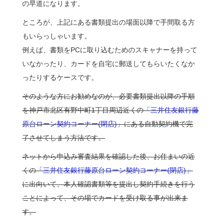
の早道になります。
ところが、上記にある書類提出の場面以降で手間取る方
もいらっしゃいます。
例えば、書類をPCに取り込むためのスキャナーを持って
いなかったり、カードを自宅に郵送してもらいたくなか
ったりするケースです。
そのような方にお勧めなのが、必要書類提出以降の手順
を神戸市北区有野中町1丁目周辺近くの
「三井住友銀行藤
原台ローン契約コーナー(閉店)」
にある自動契約機で完
了させてしまう方法です。
ネットから申込み審査結果を確認した後、お住まいの近
くの
「三井住友銀行藤原台ローン契約コーナー(閉店)」
に出向いて、本人確認書類等を提出し契約手続きを行う
ことによって、その場でカードを受け取る事が出来ま
す。