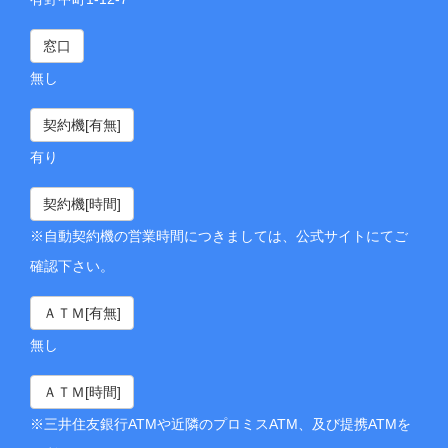
窓口
無し
契約機[有無]
有り
契約機[時間]
※自動契約機の営業時間につきましては、公式サイトにてご
確認下さい。
ＡＴＭ[有無]
無し
ＡＴＭ[時間]
※三井住友銀行ATMや近隣のプロミスATM、及び提携ATMを