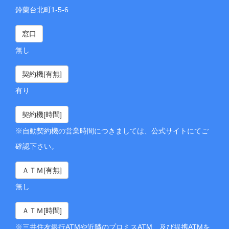
鈴蘭台北町1-5-6
窓口
無し
契約機[有無]
有り
契約機[時間]
※自動契約機の営業時間につきましては、公式サイトにてご
確認下さい。
ＡＴＭ[有無]
無し
ＡＴＭ[時間]
※三井住友銀行ATMや近隣のプロミスATM、及び提携ATMを