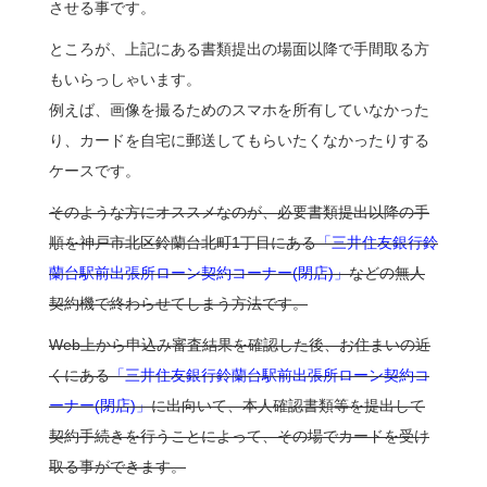
させる事です。
ところが、上記にある書類提出の場面以降で手間取る方
もいらっしゃいます。
例えば、画像を撮るためのスマホを所有していなかった
り、カードを自宅に郵送してもらいたくなかったりする
ケースです。
そのような方にオススメなのが、必要書類提出以降の手
順を神戸市北区鈴蘭台北町1丁目にある
「三井住友銀行鈴
蘭台駅前出張所ローン契約コーナー(閉店)」
などの無人
契約機で終わらせてしまう方法です。
Web上から申込み審査結果を確認した後、お住まいの近
くにある
「三井住友銀行鈴蘭台駅前出張所ローン契約コ
ーナー(閉店)」
に出向いて、本人確認書類等を提出して
契約手続きを行うことによって、その場でカードを受け
取る事ができます。