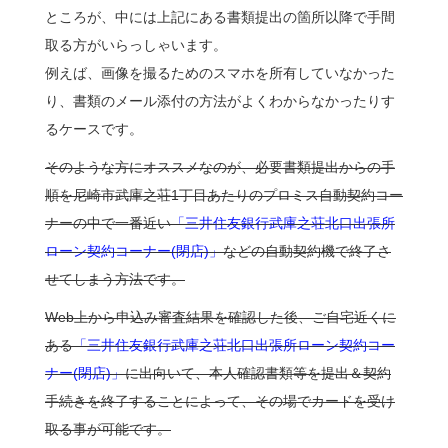
ところが、中には上記にある書類提出の箇所以降で手間
取る方がいらっしゃいます。
例えば、画像を撮るためのスマホを所有していなかった
り、書類のメール添付の方法がよくわからなかったりす
るケースです。
そのような方にオススメなのが、必要書類提出からの手
順を尼崎市武庫之荘1丁目あたりのプロミス自動契約コー
ナーの中で一番近い
「三井住友銀行武庫之荘北口出張所
ローン契約コーナー(閉店)」
などの自動契約機で終了さ
せてしまう方法です。
Web上から申込み審査結果を確認した後、ご自宅近くに
ある
「三井住友銀行武庫之荘北口出張所ローン契約コー
ナー(閉店)」
に出向いて、本人確認書類等を提出＆契約
手続きを終了することによって、その場でカードを受け
取る事が可能です。