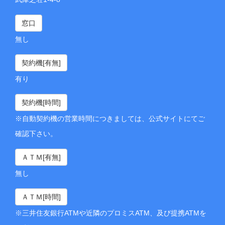
窓口
無し
契約機[有無]
有り
契約機[時間]
※自動契約機の営業時間につきましては、公式サイトにてご
確認下さい。
ＡＴＭ[有無]
無し
ＡＴＭ[時間]
※三井住友銀行ATMや近隣のプロミスATM、及び提携ATMを