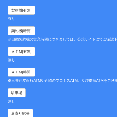
契約機[有無]
有り
契約機[時間]
※自動契約機の営業時間につきましては、公式サイトにてご確認
ＡＴＭ[有無]
無し
ＡＴＭ[時間]
※三井住友銀行ATMや近隣のプロミスATM、及び提携ATMをご利
駐車場
無し
最寄り駅等