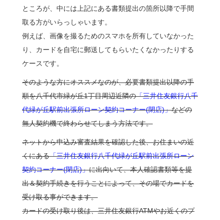
ところが、中には上記にある書類提出の箇所以降で手間
取る方がいらっしゃいます。
例えば、画像を撮るためのスマホを所有していなかった
り、カードを自宅に郵送してもらいたくなかったりする
ケースです。
そのような方にオススメなのが、必要書類提出以降の手
順を八千代市緑が丘1丁目周辺近隣の
「三井住友銀行八千
代緑が丘駅前出張所ローン契約コーナー(閉店)」
などの
無人契約機で終わらせてしまう方法です。
ネットから申込み審査結果を確認した後、お住まいの近
くにある
「三井住友銀行八千代緑が丘駅前出張所ローン
契約コーナー(閉店)」
に出向いて、本人確認書類等を提
出＆契約手続きを行うことによって、その場でカードを
受け取る事ができます。
カードの受け取り後は、三井住友銀行ATMやお近くのプ