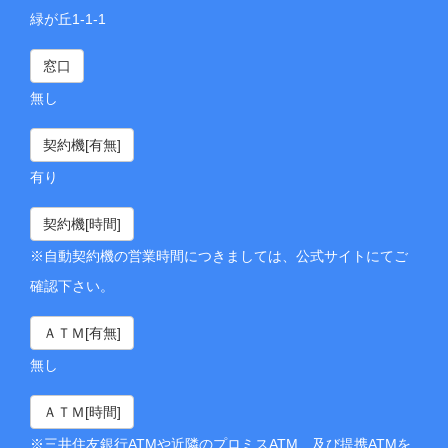
緑が丘1-1-1
窓口
無し
契約機[有無]
有り
契約機[時間]
※自動契約機の営業時間につきましては、公式サイトにてご
確認下さい。
ＡＴＭ[有無]
無し
ＡＴＭ[時間]
※三井住友銀行ATMや近隣のプロミスATM、及び提携ATMを