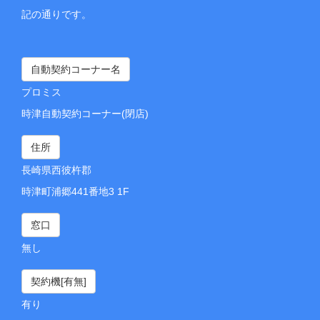
記の通りです。
自動契約コーナー名
プロミス
時津自動契約コーナー(閉店)
住所
長崎県西彼杵郡
時津町浦郷441番地3 1F
窓口
無し
契約機[有無]
有り