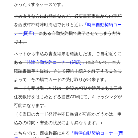
かったりするケースです。
そのような方にお勧めなのが、必要書類提出からの手順
を西彼杵郡時津町周辺でわりと近い
「時津自動契約コー
ナー(閉店)」
にある自動契約機で終了させてしまう方法
です。
ネットから申込み審査結果を確認した後、ご自宅近くに
ある
「時津自動契約コーナー(閉店)」
に出向いて、本人
確認書類等を提出、そして契約手続きを終了することに
よって、その場でカードの受け取りが出来ます。
カードを受け取った後は、併設のATMや近所にある三井
住友銀行をはじめとする提携ATMにて、キャッシングが
可能になります。
（※当日のカード発行や即日融資が可能かどうかは、申
込みの時間・審査の状況により異なります。）
こちらでは、西彼杵郡にある
「時津自動契約コーナー(閉