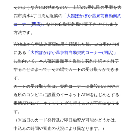
そのような方にお勧めなのが、上記の3番以降の手順を大
館市清水4丁目周辺近隣の
「大館ぽかぽか温泉前自動契約
コーナー(閉店)」
などの自動契約機で完了させてしまう
方法です。
Web上から申込み審査結果を確認した後、ご自宅のそば
にある
「大館ぽかぽか温泉前自動契約コーナー(閉店)」
に出向いて、本人確認書類等を提出し契約手続きを終了
することによって、その場でカードの受け取りができま
す。
カードの受け取り後は、契約コーナーに併設のATMやご
近所のコンビニに設置のイーネットATMをはじめとする
提携ATMにて、キャッシングを行うことが可能になりま
す。
（※当日のカード発行及び即日融資が可能かどうかは、
申込みの時間や審査の状況により異なります。）