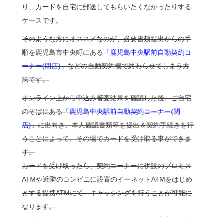
り、カードを自宅に郵送してもらいたくなかったりする
ケースです。
そのような方にオススメなのが、必要書類提出からの手
順を鹿児島市中央町にある
「鹿児島中央駅前自動契約コ
ーナー(閉店)」
などの自動契約機で終わらせてしまう方
法です。
オンライン上から申込み審査結果を確認した後、ご自宅
のそばにある
「鹿児島中央駅前自動契約コーナー(閉
店)」
に出向き、本人確認書類等を提出＆契約手続きを行
うことによって、その場でカードを受け取る事ができま
す。
カードを受け取ったら、契約コーナーに併設のプロミス
ATMや近隣のコンビニに設置のイーネットATMをはじめ
とする提携ATMにて、キャッシングを行うことが可能に
なります。