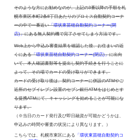
そのような方にお勧めなのが、上記の3番以降の手順を札
幌市東区本町2条8丁目あたりのプロミス自動契約コーナ
ーの中で一番近い
「環状東苗穂自動契約コーナー(閉
店)」
にある無人契約機で完了させてしまう方法です。
Web上から申込み審査結果を確認した後、お住まいの近
くにある
「環状東苗穂自動契約コーナー(閉店)」
に出向
いて、本人確認書類等を提出し契約手続きを行うことに
よって、その場でカードの受け取りができます。
カードの受け取り後は、契約コーナーに併設のATMやご
近所のセブイレブン設置のセブン銀行ATMをはじめとす
る提携ATMにて、キャッシングを始めることが可能にな
ります。
（※当日のカード発行及び即日融資が可能かどうかは、
申込みの時間や審査の状況により異なります。）
こちらでは、札幌市東区にある
「環状東苗穂自動契約コ