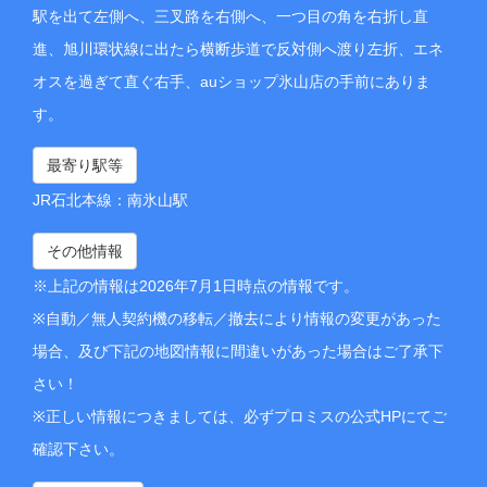
駅を出て左側へ、三叉路を右側へ、一つ目の角を右折し直
進、旭川環状線に出たら横断歩道で反対側へ渡り左折、エネ
オスを過ぎて直ぐ右手、auショップ氷山店の手前にありま
す。
最寄り駅等
JR石北本線：南氷山駅
その他情報
※上記の情報は2026年7月1日時点の情報です。
※自動／無人契約機の移転／撤去により情報の変更があった
場合、及び下記の地図情報に間違いがあった場合はご了承下
さい！
※正しい情報につきましては、必ずプロミスの公式HPにてご
確認下さい。