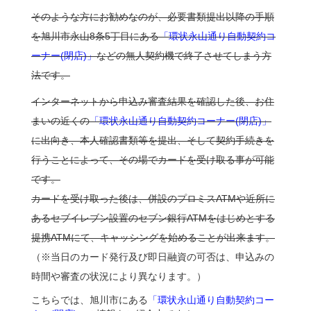
そのような方にお勧めなのが、必要書類提出以降の手順
を旭川市永山8条5丁目にある
「環状永山通り自動契約コ
ーナー(閉店)」
などの無人契約機で終了させてしまう方
法です。
インターネットから申込み審査結果を確認した後、お住
まいの近くの
「環状永山通り自動契約コーナー(閉店)」
に出向き、本人確認書類等を提出、そして契約手続きを
行うことによって、その場でカードを受け取る事が可能
です。
カードを受け取った後は、併設のプロミスATMや近所に
あるセブイレブン設置のセブン銀行ATMをはじめとする
提携ATMにて、キャッシングを始めることが出来ます。
（※当日のカード発行及び即日融資の可否は、申込みの
時間や審査の状況により異なります。）
こちらでは、旭川市にある
「環状永山通り自動契約コー