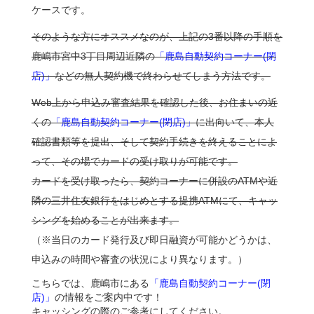
ケースです。
そのような方にオススメなのが、上記の3番以降の手順を
鹿嶋市宮中3丁目周辺近隣の
「鹿島自動契約コーナー(閉
店)」
などの無人契約機で終わらせてしまう方法です。
Web上から申込み審査結果を確認した後、お住まいの近
くの
「鹿島自動契約コーナー(閉店)」
に出向いて、本人
確認書類等を提出、そして契約手続きを終えることによ
って、その場でカードの受け取りが可能です。
カードを受け取ったら、契約コーナーに併設のATMや近
隣の三井住友銀行をはじめとする提携ATMにて、キャッ
シングを始めることが出来ます。
（※当日のカード発行及び即日融資が可能かどうかは、
申込みの時間や審査の状況により異なります。）
こちらでは、鹿嶋市にある
「鹿島自動契約コーナー(閉
店)」
の情報をご案内中です！
キャッシングの際のご参考にしてください。