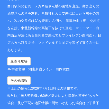
西口駅前の右側、メガネ屋さん横の路地を直進、突き当りの
酒屋さんの角を左折、八幡神社入口交差点に出たら右手の方
へ、次の交差点はJAを正面に右側へ、篠津神山（東）交差点
を左折、東北新幹線の高架下を抜けて直進、マミーマート白
岡西店が角にある白岡西交差点でセブンイレブン白岡西7丁目
店の方へ渡り左折、マクドナルド白岡店を過ぎて直ぐ右手に
あります。
最寄り駅等
JR宇都宮線・湘南新宿ライン：白岡駅西口
その他情報
※上記の情報は2026年7月1日時点の情報です。
※自動／無人契約機の移転／撤去により情報の変更があった
場合、及び下記の地図情報に間違いがあった場合はご了承下