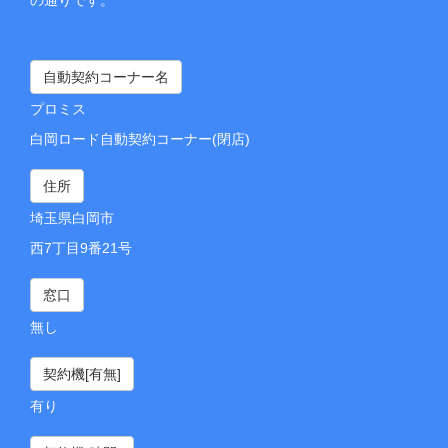
自動契約コーナー名
プロミス
白岡ロード自動契約コーナー(閉店)
住所
埼玉県白岡市
西7丁目9番21号
窓口
無し
契約機[有無]
有り