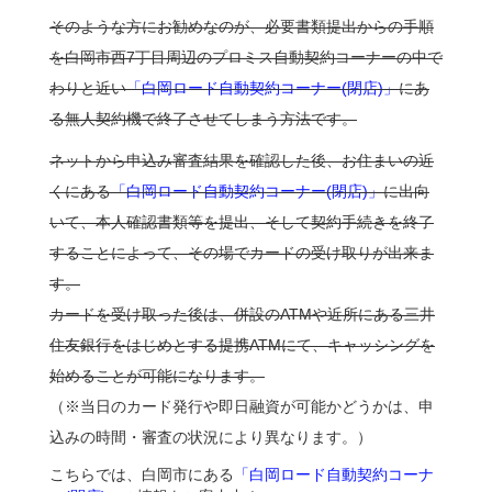
そのような方にお勧めなのが、必要書類提出からの手順
を白岡市西7丁目周辺のプロミス自動契約コーナーの中で
わりと近い
「白岡ロード自動契約コーナー(閉店)」
にあ
る無人契約機で終了させてしまう方法です。
ネットから申込み審査結果を確認した後、お住まいの近
くにある
「白岡ロード自動契約コーナー(閉店)」
に出向
いて、本人確認書類等を提出、そして契約手続きを終了
することによって、その場でカードの受け取りが出来ま
す。
カードを受け取った後は、併設のATMや近所にある三井
住友銀行をはじめとする提携ATMにて、キャッシングを
始めることが可能になります。
（※当日のカード発行や即日融資が可能かどうかは、申
込みの時間・審査の状況により異なります。）
こちらでは、白岡市にある
「白岡ロード自動契約コーナ