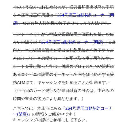
そのような方にお勧めなのが、必要書類提出以降の手順
を本庄市児玉町周辺の
「254号児玉自動契約コーナー(閉
店)」
などの無人契約機で終了させてしまう方法です。
インターネットから申込み審査結果を確認した後、お住
まいの近くの
「254号児玉自動契約コーナー(閉店)」
に出
向き、本人確認書類等を提出＆契約手続きを終了するこ
とによって、その場でカードを受け取る事が可能です。
カードを受け取った後は、併設のプロミスATMや近所に
あるコンビニに設置のイーネットATMをはじめとする提
携ATMにて、キャッシングを始めることが出来ます。
（※当日のカード発行及び即日融資の可否は、申込みの
時間や審査の状況により異なります。）
こちらでは、本庄市にある
「254号児玉自動契約コーナ
ー(閉店)」
の情報をご紹介中です！
キャッシングの際のご参考にして下さい。