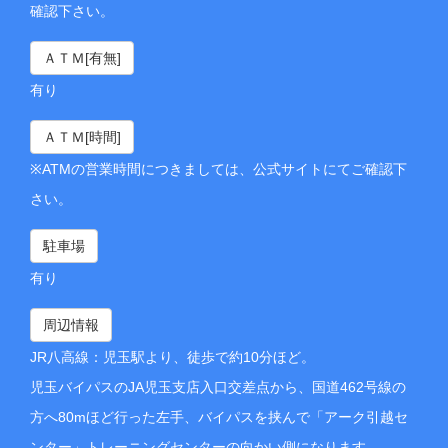
確認下さい。
ＡＴＭ[有無]
有り
ＡＴＭ[時間]
※ATMの営業時間につきましては、公式サイトにてご確認下
さい。
駐車場
有り
周辺情報
JR八高線：児玉駅より、徒歩で約10分ほど。
児玉バイパスのJA児玉支店入口交差点から、国道462号線の
方へ80mほど行った左手、バイパスを挟んで「アーク引越セ
ンター」トレーニングセンターの向かい側になります。