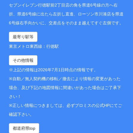
セブンイレブン行徳駅前2丁目店の角を県道6号線の方へ右
折、県道6号線に出たら左折し直進、ローソン市川湊店を県道
6号線右手向かいに、交差点をそのまま越えてすぐ左側です。
最寄り駅等
東京メトロ東西線：行徳駅
その他情報
※上記の情報は2026年7月1日時点の情報です。
※自動／無人契約機の移転／撤去により情報の変更があった
場合、及び下記の地図情報に間違いがあった場合はご了承下
さい！
※正しい情報につきましては、必ずプロミスの公式HPにてご
確認下さい。
都道府県top