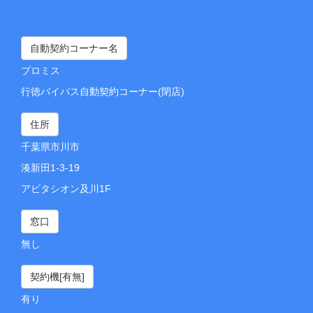
自動契約コーナー名
プロミス
行徳バイパス自動契約コーナー(閉店)
住所
千葉県市川市
湊新田1-3-19
アビタシオン及川1F
窓口
無し
契約機[有無]
有り