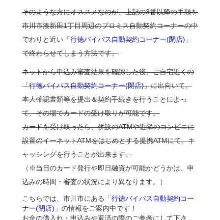
そのような方にオススメなのが、上記の3番以降の手順を
市川市湊新田1丁目周辺のプロミス自動契約コーナーの中
でわりと近い
「行徳バイパス自動契約コーナー(閉店)」
で終わらせてしまう方法です。
ネットから申込み審査結果を確認した後、ご自宅近くの
「行徳バイパス自動契約コーナー(閉店)」
に出向いて、
本人確認書類等を提出＆契約手続きを行うことによっ
て、その場でカードの受け取りが可能です。
カードを受け取ったら、併設のATMや近隣のコンビニに
設置のイーネットATMをはじめとする提携ATMにて、キ
ャッシングを行うことが出来ます。
（※当日のカード発行や即日融資が可能かどうかは、申
込みの時間・審査の状況により異なります。）
こちらでは、市川市にある
「行徳バイパス自動契約コー
ナー(閉店)」
の情報をご案内中です！
お金の借入れ・申込みや返済の際のご参考にして下さ