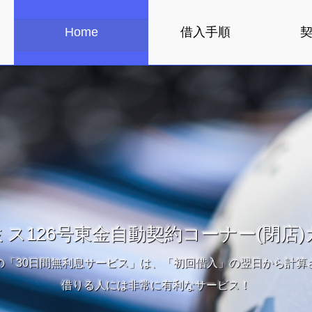
Home
借入手順
ミス126号東金自動契約コーナー(閉店)
の「30日間無利息サービス」は、「初回借入」の翌日から計算
借りる人には非常に有利なサービス！