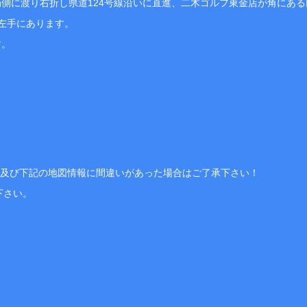
側に渡り右折し県道124号線沿いに直進、二木ゴルフ東金店が角にある
た左手にあります。
す。
、及び下記の地図情報に間違いがあった場合はご了承下さい！
下さい。