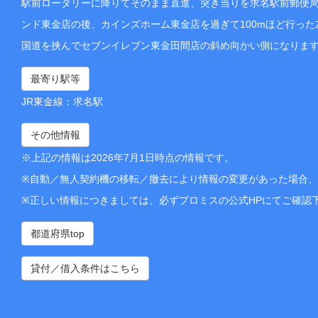
駅前ロータリーに降りてそのまま直進、突き当りを求名駅前郵便局
ンド東金店の後、カインズホーム東金店を過ぎて100mほど行っ
国道を挟んでセブンイレブン東金田間店の斜め向かい側になりま
最寄り駅等
JR東金線：求名駅
その他情報
※上記の情報は2026年7月1日時点の情報です。
※自動／無人契約機の移転／撤去により情報の変更があった場合
※正しい情報につきましては、必ずプロミスの公式HPにてご確認
都道府県top
貸付／借入条件はこちら