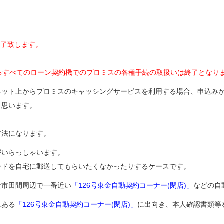
終了致します。
ているすべてのローン契約機でのプロミスの各種手続の取扱いは終了となり
ネット上からプロミスのキャッシングサービスを利用する場合、申込み
と思います。
方法になります。
がいらっしゃいます。
ードを自宅に郵送してもらいたくなかったりするケースです。
金市田間周辺で一番近い
「126号東金自動契約コーナー(閉店)」
などの自
にある
「126号東金自動契約コーナー(閉店)」
に出向き、本人確認書類等