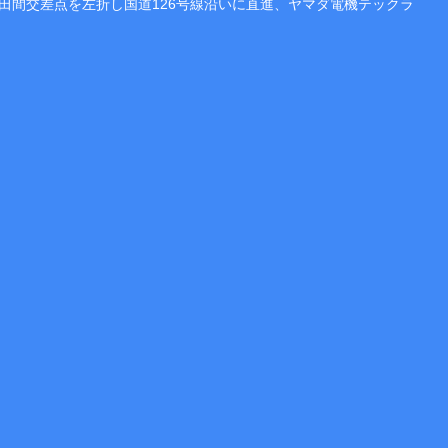
田間交差点を左折し国道126号線沿いに直進、ヤマダ電機テックラ