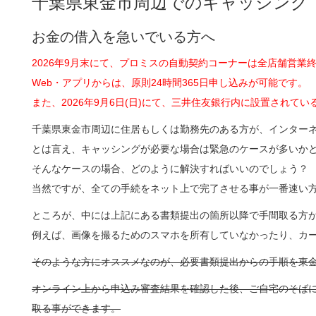
千葉県東金市周辺でのキャッシング
お金の借入を急いでいる方へ
2026年9月末にて、プロミスの自動契約コーナーは全店舗営業
Web・アプリからは、原則24時間365日申し込みが可能です。
また、2026年9月6日(日)にて、三井住友銀行内に設置され
千葉県東金市周辺に住居もしくは勤務先のある方が、インター
とは言え、キャッシングが必要な場合は緊急のケースが多いか
そんなケースの場合、どのように解決すればいいのでしょう？
当然ですが、全ての手続をネット上で完了させる事が一番速い
ところが、中には上記にある書類提出の箇所以降で手間取る方
例えば、画像を撮るためのスマホを所有していなかったり、カ
そのような方にオススメなのが、必要書類提出からの手順を東
オンライン上から申込み審査結果を確認した後、ご自宅のそば
取る事ができます。