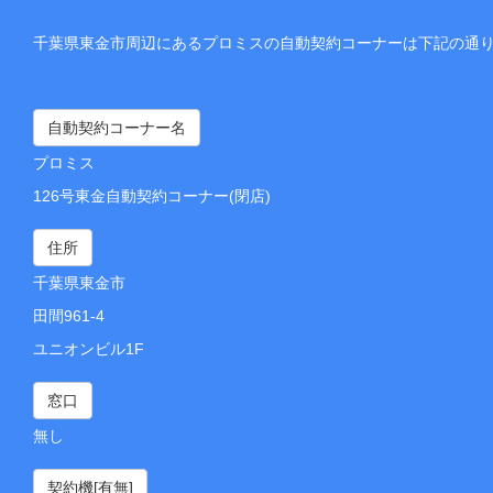
千葉県東金市周辺にあるプロミスの自動契約コーナーは下記の通
自動契約コーナー名
プロミス
126号東金自動契約コーナー(閉店)
住所
千葉県東金市
田間961-4
ユニオンビル1F
窓口
無し
契約機[有無]