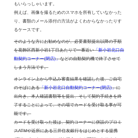
もいらっしゃいます。
例えば、画像を撮るためのスマホを所有していなかった
り、書類のメール添付の方法がよくわからなかったりす
るケースです。
そのような方にお勧めなのが、必要書類提出以降の手順
を葛飾区西新小岩1丁目あたりで一番近い
「新小岩北口自
動契約コーナー(閉店)」
などの自動契約機で終了させて
しまう方法です。
オンライン上から申込み審査結果を確認した後、ご自宅
のそばにある
「新小岩北口自動契約コーナー(閉店)」
に
出向き、本人確認書類等を提出、そして契約手続きを終
了することによって、その場でカードを受け取る事が可
能です。
カードを受け取った後は、契約コーナーに併設のプロミ
スATMや近所にある三井住友銀行をはじめとする提携