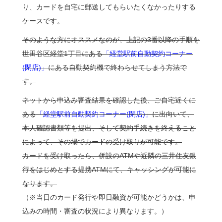
り、カードを自宅に郵送してもらいたくなかったりする
ケースです。
そのような方にオススメなのが、上記の3番以降の手順を
世田谷区経堂1丁目にある
「経堂駅前自動契約コーナー
(閉店)」
にある自動契約機で終わらせてしまう方法で
す。
ネットから申込み審査結果を確認した後、ご自宅近くに
ある
「経堂駅前自動契約コーナー(閉店)」
に出向いて、
本人確認書類等を提出、そして契約手続きを終えること
によって、その場でカードの受け取りが可能です。
カードを受け取ったら、併設のATMや近隣の三井住友銀
行をはじめとする提携ATMにて、キャッシングが可能に
なります。
（※当日のカード発行や即日融資が可能かどうかは、申
込みの時間・審査の状況により異なります。）