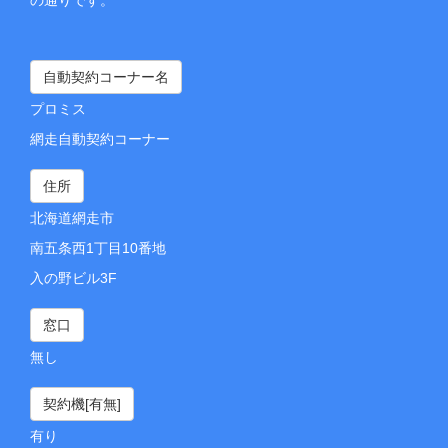
自動契約コーナー名
プロミス
網走自動契約コーナー
住所
北海道網走市
南五条西1丁目10番地
入の野ビル3F
窓口
無し
契約機[有無]
有り