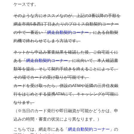
ケースです。
そのような方にオススメなのが、上記の3番以降の手順を
網走市南5条西1丁目あたりのプロミス自動契約コーナー
の中で一番近い
「網走自動契約コーナー」
にある自動契
約機で終わらせてしまう方法です。
ネットから申込み審査結果を確認した後、ご自宅近くに
ある
「網走自動契約コーナー」
に出向いて、本人確認書
類等を提出、そして契約手続きを終えることによって、
その場でカードの受け取りが可能です。
カードを受け取ったら、併設のATMや近隣の三井住友銀
行をはじめとする提携ATMにて、キャッシングが可能に
なります。
（※当日のカード発行や即日融資が可能かどうかは、申
込みの時間・審査の状況により異なります。）
こちらでは、網走市にある
「網走自動契約コーナー」
の