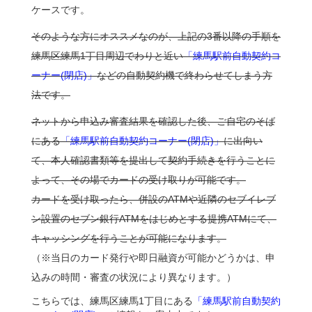
ケースです。
そのような方にオススメなのが、上記の3番以降の手順を
練馬区練馬1丁目周辺でわりと近い
「練馬駅前自動契約コ
ーナー(閉店)」
などの自動契約機で終わらせてしまう方
法です。
ネットから申込み審査結果を確認した後、ご自宅のそば
にある
「練馬駅前自動契約コーナー(閉店)」
に出向い
て、本人確認書類等を提出して契約手続きを行うことに
よって、その場でカードの受け取りが可能です。
カードを受け取ったら、併設のATMや近隣のセブイレブ
ン設置のセブン銀行ATMをはじめとする提携ATMにて、
キャッシングを行うことが可能になります。
（※当日のカード発行や即日融資が可能かどうかは、申
込みの時間・審査の状況により異なります。）
こちらでは、練馬区練馬1丁目にある
「練馬駅前自動契約