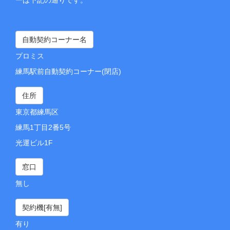
自動契約コーナー名
プロミス
練馬駅前自動契約コーナー(閉店)
住所
東京都練馬区
練馬1丁目2番5号
光運ビル1F
窓口
無し
契約機[有無]
有り