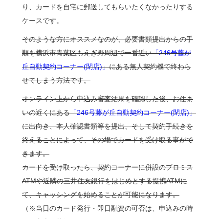
り、カードを自宅に郵送してもらいたくなかったりする
ケースです。
そのような方にオススメなのが、必要書類提出からの手
順を横浜市青葉区もえぎ野周辺で一番近い
「246号藤が
丘自動契約コーナー(閉店)」
にある無人契約機で終わら
せてしまう方法です。
オンライン上から申込み審査結果を確認した後、お住ま
いの近くにある
「246号藤が丘自動契約コーナー(閉店)」
に出向き、本人確認書類等を提出、そして契約手続きを
終えることによって、その場でカードを受け取る事がで
きます。
カードを受け取ったら、契約コーナーに併設のプロミス
ATMや近隣の三井住友銀行をはじめとする提携ATMに
て、キャッシングを始めることが可能になります。
（※当日のカード発行・即日融資の可否は、申込みの時