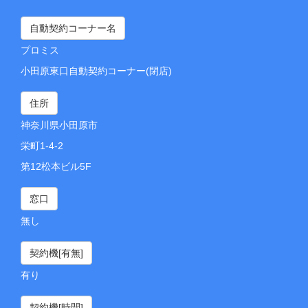
自動契約コーナー名
プロミス
小田原東口自動契約コーナー(閉店)
住所
神奈川県小田原市
栄町1-4-2
第12松本ビル5F
窓口
無し
契約機[有無]
有り
契約機[時間]