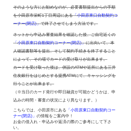
そのような方にお勧めなのが、必要書類提出からの手順
を小田原市栄町1丁目周辺にある
「小田原東口自動契約コ
ーナー(閉店)」
で終了させてしまう方法です。
ネットから申込み審査結果を確認した後、ご自宅近くの
「小田原東口自動契約コーナー(閉店)」
に出向いて、本
人確認書類等を提出、そして契約手続きを終了すること
によって、その場でカードの受け取りが出来ます。
カードを受け取った後は、併設のATMや近所にある三井
住友銀行をはじめとする提携ATMにて、キャッシングを
行うことが出来ます。
（※当日のカード発行や即日融資が可能かどうかは、申
込みの時間・審査の状況により異なります。）
こちらでは、小田原市にある
「小田原東口自動契約コー
ナー(閉店)」
の情報をご案内中！
お金の借入れ・申込みや返済の際のご参考にして下さ
い。