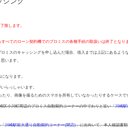
ッシング
終了致します。
ているすべてのローン契約機でのプロミスの各種手続の取扱いは終了となり
プロミスのキャッシングを申し込んだ場合、借入までは上記にあるよう
と思います。
法になります。
がいらっしゃいます。
ったり、画像を撮るためのスマホを所有していなかったりするケースで
崎区小川町周辺のプロミス自動契約コーナーの中でわりと近い
「川崎駅
る
「川崎駅前大通り自動契約コーナー(閉店)」
に出向いて、本人確認書類