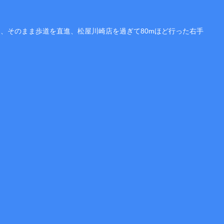
て、そのまま歩道を直進、松屋川崎店を過ぎて80mほど行った右手