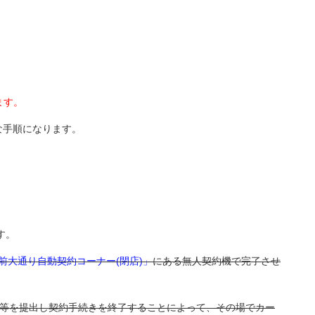
ます。
な手順になります。
す。
前大通り自動契約コーナー(閉店)」
にある無人契約機で完了させ
等を提出し契約手続きを終了することによって、その場でカー