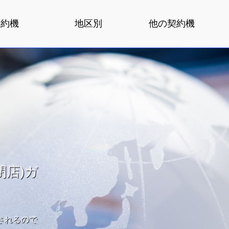
契約機
地区別
他の契約機
閉店)ガ
されるので