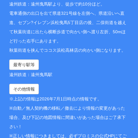
遠州鉄道：遠州曳馬駅より、徒歩で約10分ほど。
電車通側の出口を出て県道321号線を左側へ、県道沿いへ直
進、セブン?イレブン浜松曳馬5丁目店の後、二俣街道を越え
て秋葉街道に出たら横断歩道で向かい側へ渡り左折、50mほ
ど行った右手にあります。
秋葉街道を挟んでココス浜松高林店の向かい側になります。
最寄り駅等
遠州鉄道：遠州曳馬駅
その他情報
※上記の情報は2026年7月1日時点の情報です。
※自動／無人契約機の移転／撤去により情報の変更があった
場合、及び下記の地図情報に間違いがあった場合はご了承下
さい！
※正しい情報につきましては、必ずプロミスの公式HPにてご