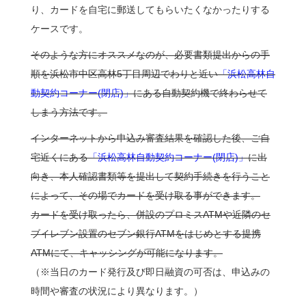
り、カードを自宅に郵送してもらいたくなかったりする
ケースです。
そのような方にオススメなのが、必要書類提出からの手
順を浜松市中区高林5丁目周辺でわりと近い
「浜松高林自
動契約コーナー(閉店)」
にある自動契約機で終わらせて
しまう方法です。
インターネットから申込み審査結果を確認した後、ご自
宅近くにある
「浜松高林自動契約コーナー(閉店)」
に出
向き、本人確認書類等を提出して契約手続きを行うこと
によって、その場でカードを受け取る事ができます。
カードを受け取ったら、併設のプロミスATMや近隣のセ
ブイレブン設置のセブン銀行ATMをはじめとする提携
ATMにて、キャッシングが可能になります。
（※当日のカード発行及び即日融資の可否は、申込みの
時間や審査の状況により異なります。）