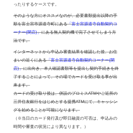
ったりするケースです。
そのような方にオススメなのが、必要書類提出以降の手
順を富士宮市源道寺町にある
「富士宮源道寺自動契約コ
ーナー(閉店)」
にある無人契約機で完了させてしまう方
法です。
インターネットから申込み審査結果を確認した後、お住
まいの近くにある
「富士宮源道寺自動契約コーナー(閉
店)」
に出向き、本人確認書類等を提出し契約手続きを終
了することによって、その場でカードを受け取る事が出
来ます。
カードの受け取り後は、併設のプロミスATMやご近所の
三井住友銀行をはじめとする提携ATMにて、キャッシン
グを始めることが可能になります。
（※当日のカード発行及び即日融資の可否は、申込みの
時間や審査の状況により異なります。）