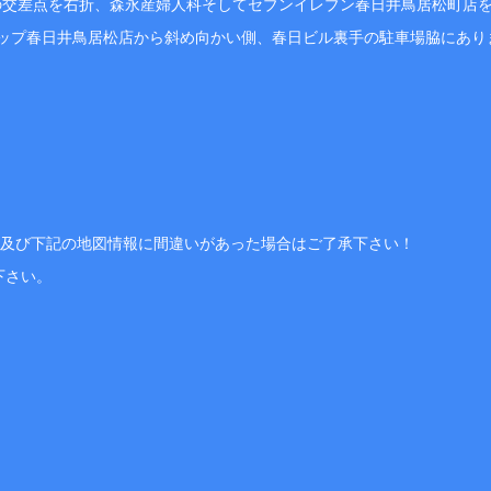
交差点を右折、森永産婦人科そしてセブンイレブン春日井鳥居松町店を過ぎ
ョップ春日井鳥居松店から斜め向かい側、春日ビル裏手の駐車場脇にあり
、及び下記の地図情報に間違いがあった場合はご了承下さい！
下さい。