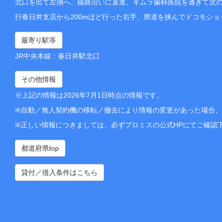
北口を出て左側へ、線路沿いに直進、キムラ歯科医院を過ぎて次の
行春日井支店から200mほど行った右手、県道を挟んでドコモシ
最寄り駅等
JR中央本線：春日井駅北口
その他情報
※上記の情報は2026年7月1日時点の情報です。
※自動／無人契約機の移転／撤去により情報の変更があった場合
※正しい情報につきましては、必ずプロミスの公式HPにてご確認
都道府県top
貸付／借入条件はこちら