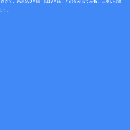
て、県道508号線（旧19号線）との交差点で左折、三菱UFJ銀
ます。