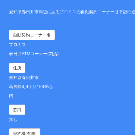
愛知県春日井市周辺にあるプロミスの自動契約コーナーは下記の
自動契約コーナー名
プロミス
春日井ATMコーナー(閉店)
住所
愛知県春日井市
鳥居松町4丁目168番地
内
窓口
無し
契約機[有無]