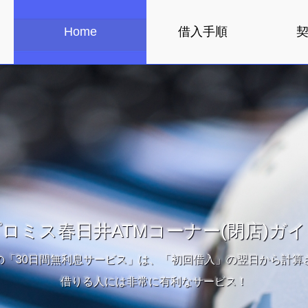
Home
借入手順
ロミス春日井ATMコーナー(閉店)ガ
の「30日間無利息サービス」は、「初回借入」の翌日から計算
借りる人には非常に有利なサービス！