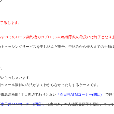
グ
終了致します。
ているすべてのローン契約機でのプロミスの各種手続の取扱いは終了となり
のキャッシングサービスを申し込んだ場合、申込みから借入までの手順
。
す。
がいらっしゃいます。
類のメール添付の方法がよくわからなかったりするケースです。
市鳥居松町4丁目周辺でわりと近い
「春日井ATMコーナー(閉店)」
で終
「春日井ATMコーナー(閉店)」
に出向き、本人確認書類等を提出、そして