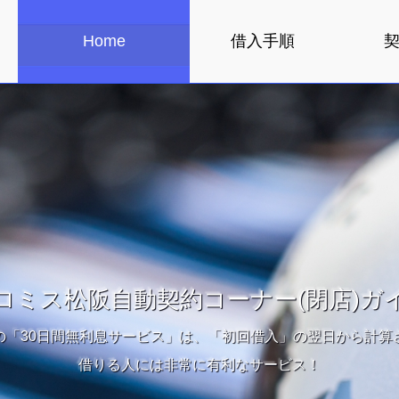
Home
借入手順
ロミス松阪自動契約コーナー(閉店)ガ
の「30日間無利息サービス」は、「初回借入」の翌日から計算
借りる人には非常に有利なサービス！