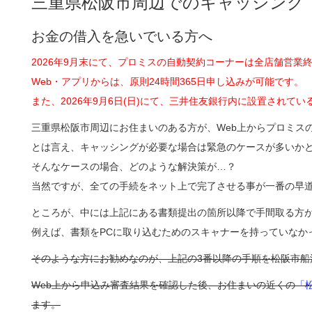
三重県松阪市周辺でのキャッシング
お金の借入を急いでいる方へ
2026年9月末にて、プロミスの自動契約コーナーは全店舗営業
Web・アプリからは、原則24時間365日申し込みが可能です。
また、2026年9月6日(日)にて、三井住友銀行内に設置され
三重県松阪市周辺にお住まいのある方が、Web上からプロミス
とは言え、キャッシングが必要な場合は緊急のケースが多いか
そんなケースの場合、どのような解決策が…？
当然ですが、全ての手続をネット上で完了させる事が一番の早
ところが、中には上記にある書類提出の箇所以降で手間取る方
例えば、書類をPCに取り込むためのスキャナーを持っていなか
そのような方にお勧めなのが、上記の3番以降の手順を松阪市船
Web上から申込み審査結果を確認した後、お住まいの近くの
「
ます。