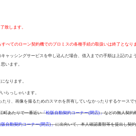
終了致します。
ているすべてのローン契約機でのプロミスの各種手続の取扱いは終了となり
のキャッシングサービスを申し込んだ場合、借入までの手順は上記のよ
と思います。
道になります。
がいらっしゃいます。
ったり、画像を撮るためのスマホを所有していなかったりするケースで
江町あたりで一番近い
「松阪自動契約コーナー(閉店)」
などの無人契約
松阪自動契約コーナー(閉店)」
に出向いて、本人確認書類等を提出し契約