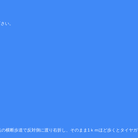
下さい。
。
点の横断歩道で反対側に渡り右折し、そのまま1ｋｍほど歩くとタイヤ