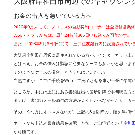
大阪府岸和田市周辺でのキャッシン
お金の借入を急いでいる方へ
2026年9月末にて、プロミスの自動契約コーナーは全店舗営業
Web・アプリからは、原則24時間365日申し込みが可能です。
また、2026年9月6日(日)にて、三井住友銀行内に設置され
大阪府岸和田市周辺に居住されている方が、インターネット上
とは言え、お金の借入は緊急に必要なケースも多いかと思いま
そのようなケースの場合、どうすればいいか…？
当然ですが、全ての手続をWeb上で完了させる事が一番の早道
ところが、中には上記にある書類提出の箇所以降で手間取る方
例えば、書類のメール添付の方法がよくわからなかったり、カ
そのような方にオススメなのが、上記の3番以降の手順を岸和田
ネットから申込み審査結果を確認した後、ご自宅近くの
「岸和田
が可能です。