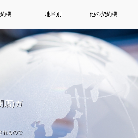
契約機
地区別
他の契約機
店)ガ
されるので