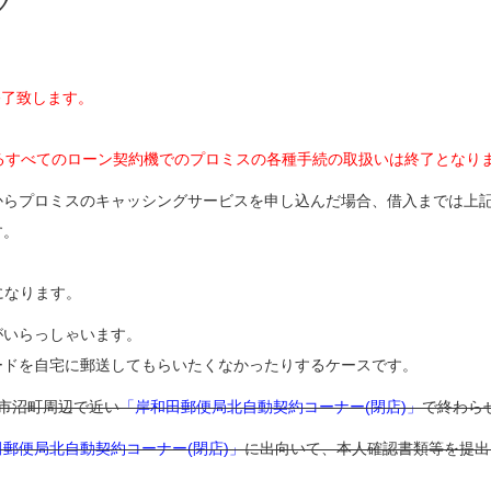
グ
終了致します。
ているすべてのローン契約機でのプロミスの各種手続の取扱いは終了となり
からプロミスのキャッシングサービスを申し込んだ場合、借入までは上
す。
になります。
がいらっしゃいます。
ードを自宅に郵送してもらいたくなかったりするケースです。
市沼町周辺で近い
「岸和田郵便局北自動契約コーナー(閉店)」
で終わら
郵便局北自動契約コーナー(閉店)」
に出向いて、本人確認書類等を提出