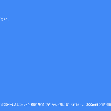
下さい。
。
道204号線に出たら横断歩道で向かい側に渡り右側へ、300mほど筋