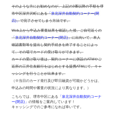
そのような方にお勧めなのが、上記の3番以降の手順を堺
市中区深井沢町にある
「泉北深井自動契約コーナー(閉
店)」
で完了させてしまう方法です。
Web上から申込み審査結果を確認した後、ご自宅近くの
「泉北深井自動契約コーナー(閉店)」
に出向いて、本人
確認書類等を提出し契約手続きを終了することによっ
て、その場でカードの受け取りができます。
カードの受け取り後は、契約コーナーに併設のATMやご
近所の三井住友銀行をはじめとする提携ATMにて、キャ
ッシングを行うことが出来ます。
（※当日のカード発行及び即日融資が可能かどうかは、
申込みの時間や審査の状況により異なります。）
こちらでは、堺市中区にある
「泉北深井自動契約コーナ
ー(閉店)」
の情報をご案内しています！
キャッシングでのご参考になれば幸いです。