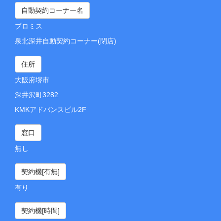
自動契約コーナー名
プロミス
泉北深井自動契約コーナー(閉店)
住所
大阪府堺市
深井沢町3282
KMKアドバンスビル2F
窓口
無し
契約機[有無]
有り
契約機[時間]