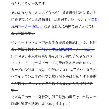
ったりするケースです。
そのような方にオススメなのが、必要書類提出以降の手
順を堺市北区百舌鳥梅町1丁目周辺で近い
「なかもず自動
契約コーナー(閉店)」
にある無人契約機で完了させてし
まう方法です。
インターネットから申込み審査結果を確認した後、お住
まいの近くにある
「なかもず自動契約コーナー(閉店)」
に出向き、本人確認書類等を提出し契約手続きを行うこ
とによって、その場でカードを受け取る事が出来ます。
カードの受け取り後は、併設のプロミスATMやご近所の
セブイレブン設置のセブン銀行ATMをはじめとする提携
ATMにて、キャッシングを始めることが可能になりま
す。
（※当日のカード発行及び即日融資の可否は、申込みの
時間や審査の状況により異なります。）