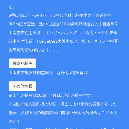
ど。
6番口を出たら左側へ、はやし内科と駐輪場の間の道路を
900mほど直進、途中に国道310号線高野街道との中百舌鳥5
丁南交差点を過ぎ、リンガ＾ハット堺百舌鳥店・三井住友銀
行中もず支店・HondaCars大阪南などがあり、キリン堂中百
舌鳥梅町店の隣になります。
最寄り駅等
大阪市営地下鉄御堂筋線：なかもず駅6番口
その他情報
※上記の情報は2026年7月1日時点の情報です。
※自動／無人契約機の移転／撤去により情報の変更があった
場合、及び下記の地図情報に間違いがあった場合はご了承下
さい！