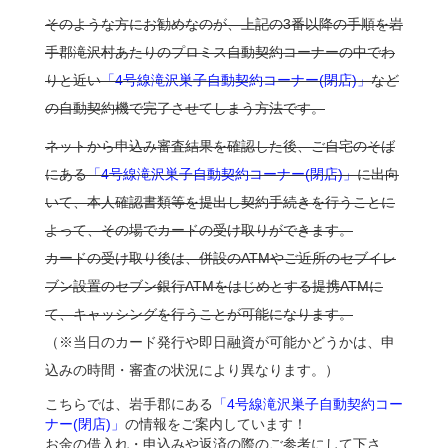
そのような方にお勧めなのが、上記の3番以降の手順を岩
手郡滝沢村あたりのプロミス自動契約コーナーの中でわ
りと近い
「4号線滝沢巣子自動契約コーナー(閉店)」
など
の自動契約機で完了させてしまう方法です。
ネットから申込み審査結果を確認した後、ご自宅のそば
にある
「4号線滝沢巣子自動契約コーナー(閉店)」
に出向
いて、本人確認書類等を提出し契約手続きを行うことに
よって、その場でカードの受け取りができます。
カードの受け取り後は、併設のATMやご近所のセブイレ
ブン設置のセブン銀行ATMをはじめとする提携ATMに
て、キャッシングを行うことが可能になります。
（※当日のカード発行や即日融資が可能かどうかは、申
込みの時間・審査の状況により異なります。）
こちらでは、岩手郡にある
「4号線滝沢巣子自動契約コー
ナー(閉店)」
の情報をご案内しています！
お金の借入れ・申込みや返済の際のご参考にして下さ