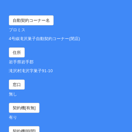
自動契約コーナー名
プロミス
4号線滝沢巣子自動契約コーナー(閉店)
住所
岩手県岩手郡
滝沢村滝沢字巣子91-10
窓口
無し
契約機[有無]
有り
契約機[時間]