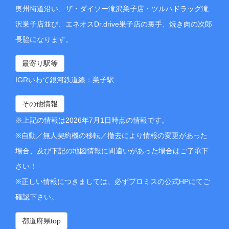
奥州街道沿い、ザ・ダイソー滝沢巣子店・ツルハドラッグ滝
沢巣子店並び、エネオスDr.drive巣子店の裏手、焼き肉の次郎
長脇になります。
最寄り駅等
IGRいわて銀河鉄道線：巣子駅
その他情報
※上記の情報は2026年7月1日時点の情報です。
※自動／無人契約機の移転／撤去により情報の変更があった
場合、及び下記の地図情報に間違いがあった場合はご了承下
さい！
※正しい情報につきましては、必ずプロミスの公式HPにてご
確認下さい。
都道府県top