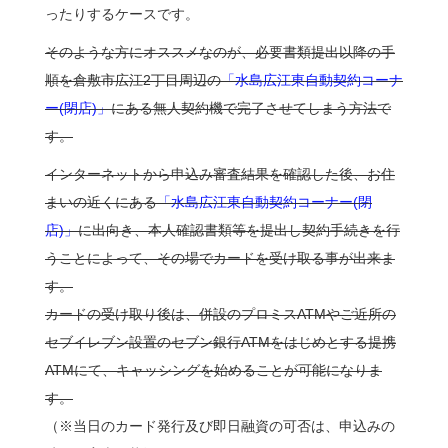
ったりするケースです。
そのような方にオススメなのが、必要書類提出以降の手
順を倉敷市広江2丁目周辺の
「水島広江東自動契約コーナ
ー(閉店)」
にある無人契約機で完了させてしまう方法で
す。
インターネットから申込み審査結果を確認した後、お住
まいの近くにある
「水島広江東自動契約コーナー(閉
店)」
に出向き、本人確認書類等を提出し契約手続きを行
うことによって、その場でカードを受け取る事が出来ま
す。
カードの受け取り後は、併設のプロミスATMやご近所の
セブイレブン設置のセブン銀行ATMをはじめとする提携
ATMにて、キャッシングを始めることが可能になりま
す。
（※当日のカード発行及び即日融資の可否は、申込みの