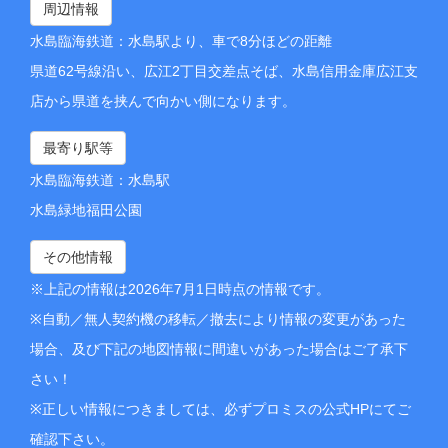
周辺情報
水島臨海鉄道：水島駅より、車で8分ほどの距離
県道62号線沿い、広江2丁目交差点そば、水島信用金庫広江支
店から県道を挟んで向かい側になります。
最寄り駅等
水島臨海鉄道：水島駅
水島緑地福田公園
その他情報
※上記の情報は2026年7月1日時点の情報です。
※自動／無人契約機の移転／撤去により情報の変更があった
場合、及び下記の地図情報に間違いがあった場合はご了承下
さい！
※正しい情報につきましては、必ずプロミスの公式HPにてご
確認下さい。