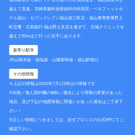
越えて直進、宮崎胃腸科放射線科内科医院・ベネフィットホ
テル福山・セブンイレブン福山道三町店・福山東警察署野上
町交番・広島銀行 福山野上支店を過ぎて、古城クリニックを
越えて80mほど行った右手にあります。
最寄り駅等
JR山陽本線・福塩線・山陽新幹線：福山駅南口
その他情報
※上記の情報は2026年7月1日時点の情報です。
※自動／無人契約機の移転／撤去により情報の変更があった
場合、及び下記の地図情報に間違いがあった場合はご了承下
さい！
※正しい情報につきましては、必ずプロミスの公式HPにてご
確認下さい。