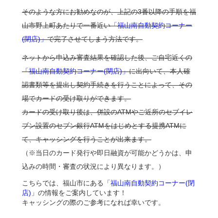
そのような方にお勧めなのが、上記の3番以降の手順を福
山市野上町あたりで一番近い
「福山南自動契約コーナー
(閉店)」
で完了させてしまう方法です。
ネットから申込み審査結果を確認した後、ご自宅近くの
「福山南自動契約コーナー(閉店)」
に出向いて、本人確
認書類等を提出し契約手続きを行うことによって、その
場でカードの受け取りができます。
カードの受け取り後は、併設のATMやご近所のセブイレ
ブン設置のセブン銀行ATMをはじめとする提携ATMに
て、キャッシングを行うことが出来ます。
（※当日のカード発行や即日融資が可能かどうかは、申
込みの時間・審査の状況により異なります。）
こちらでは、福山市にある
「福山南自動契約コーナー(閉
店)」
の情報をご案内しています！
キャッシングの際のご参考になれば幸いです。