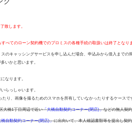
ング
終了致します。
ているすべてのローン契約機でのプロミスの各種手続の取扱いは終了となり
ミスのキャッシングサービスを申し込んだ場合、申込みから借入までの
が多いかと思います。
道になります。
がいらっしゃいます。
ったり、画像を撮るためのスマホを所有していなかったりするケースで
区大橋1丁目周辺で近い
「大橋自動契約コーナー(閉店)」
などの無人契
大橋自動契約コーナー(閉店)」
に出向いて、本人確認書類等を提出し契約