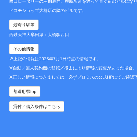
西口ロータリーの左側表面、横断歩道を渡って直ぐ前のビルにな
ドコモショップ大橋店の隣のビルです。
最寄り駅等
西鉄天神大牟田線：大橋駅西口
その他情報
※上記の情報は2026年7月1日時点の情報です。
※自動／無人契約機の移転／撤去により情報の変更があった場合
※正しい情報につきましては、必ずプロミスの公式HPにてご確認
都道府県top
貸付／借入条件はこちら