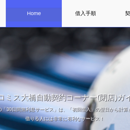
Home
借入手順
ロミス大橋自動契約コーナー(閉店)ガ
の「30日間無利息サービス」は、「初回借入」の翌日から計算
借りる人には非常に有利なサービス！