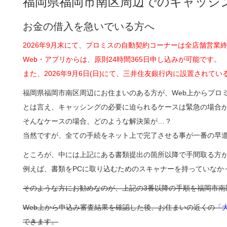
福岡県福岡市南区周辺でのキャッシ
お金の借入を急いでいる方へ
2026年9月末にて、プロミスの自動契約コーナーは全店舗営業
Web・アプリからは、原則24時間365日申し込みが可能です。
また、2026年9月6日(日)にて、三井住友銀行内に設置され
福岡県福岡市南区周辺にお住まいのある方が、Web上からプロ
とは言え、キャッシングの必要に迫られるケースは緊急の場合
そんなケースの場合、どのような解決策が…？
当然ですが、全ての手続をネット上で完了させる事が一番の早
ところが、中には上記にある書類提出の箇所以降で手間取る方
例えば、書類をPCに取り込むためのスキャナーを持っていなか
そのような方にお勧めなのが、上記の3番以降の手順を福岡市南
Web上から申込み審査結果を確認した後、お住まいの近くの
「
できます。